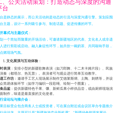
二、公关活动策划：打造动态与深度的沟通
平台
台是静态的展示，而公关活动则是动态的引流与深度沟通引擎。策划应围
台主题，设计一系列吸引参与、制造话题、促进传播的环节。
开幕式与主题仪式
：
划一个简短而隆重的开场活动，可邀请新疆地区的代表、文化名人或非遗
人进行剪彩或启动。融入象征性环节，如共饮一碗奶茶、共同敲响手鼓，
点燃现场气氛。
文化展演与互动体验
：
时表演
：安排小型的新疆歌舞表演（如刀郎舞、十二木卡姆片段）、民族
演奏（都塔尔、热瓦普）。表演者可与观众进行简单互动教学。
遗工作坊
：邀请手工艺人现场展示制作艾德莱斯绸、土陶、刺绣等，并设
众简易体验环节（如学习编织一段彩绳、绘制一个图案）。
食品鉴
：提供新疆特色干果、馕、新鲜瓜果小样供品尝，或由厨师现场演
面制作，味道是最直接的文化使者。
行业论坛与推介会
：
果目标受众包含商务人士或投资者，可在展台附近或会议区举办专题推介
行业沙龙。主题可以是“新疆旅游产业新机遇”、“新疆绿色能源发展论