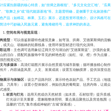
计应紧扣新疆的核心特质，如“丝绸之路枢纽”、“多元文化交汇地”、“瓜
”、“歌舞之乡”或“现代能源基地”等。主题需明确，是侧重于文化旅游推广
色产品（如棉花、林果、玉石）展示，还是投资环境推介。设计风格可在
简洁中巧妙融入民族元素，避免堆砌符号，追求神韵的表达。
空间布局与视觉呈现
：
构造型
：可以借鉴新疆特色建筑意象，如穹顶、拱廊、艾德莱斯绸的流畅
，或天山、胡杨林的轮廓线条，使用环保型材进行现代化演绎。
彩运用
：主色调可选用象征辽阔天空与湖泊的“艾德莱斯蓝”、沙漠的金黄
山的洁白，搭配民族服饰中常见的鲜艳色彩（如红、绿、橙）作为点缀，
强烈视觉记忆。
文与多媒体
：高清灯箱图片展示自然景观与城市新貌；循环播放精心制作
传片，内容涵盖风景、人文、发展成就；设置互动触摸屏，提供深度信息
。
物展示与体验区
：设立产品陈列区，展示特色农副产品、手工艺品（地毯
器、刀具等）；设置小型体验区，例如仿真的葡萄架、毡房内饰，让观众
式感受。
材质与灯光
：选用天然或仿天然材质（如木质、石材纹理）提升质感
灯光设计至关重要，需兼顾整体照明、重点展品聚焦以及营造氛围（
温馨的“巴扎”集市感或神秘的“古城”探索感）。