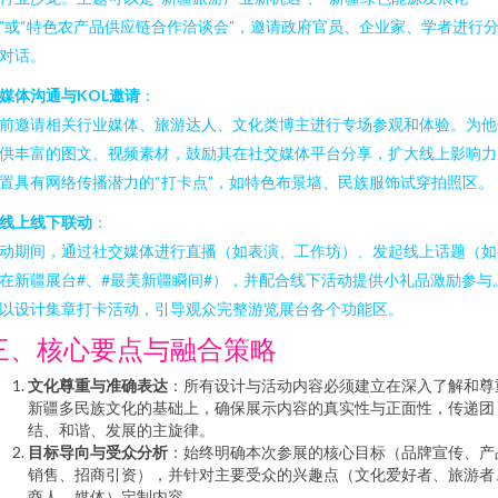
”或“特色农产品供应链合作洽谈会”，邀请政府官员、企业家、学者进行
对话。
媒体沟通与KOL邀请
：
前邀请相关行业媒体、旅游达人、文化类博主进行专场参观和体验。为他
供丰富的图文、视频素材，鼓励其在社交媒体平台分享，扩大线上影响力
置具有网络传播潜力的“打卡点”，如特色布景墙、民族服饰试穿拍照区。
线上线下联动
：
动期间，通过社交媒体进行直播（如表演、工作坊）、发起线上话题（如
在新疆展台#、#最美新疆瞬间#），并配合线下活动提供小礼品激励参与
以设计集章打卡活动，引导观众完整游览展台各个功能区。
三、核心要点与融合策略
文化尊重与准确表达
：所有设计与活动内容必须建立在深入了解和尊
新疆多民族文化的基础上，确保展示内容的真实性与正面性，传递团
结、和谐、发展的主旋律。
目标导向与受众分析
：始终明确本次参展的核心目标（品牌宣传、产
销售、招商引资），并针对主要受众的兴趣点（文化爱好者、旅游者
商人、媒体）定制内容。