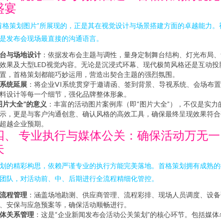
盛宴
首格策划图片”所展现的，正是其在视觉设计与场景搭建方面的卓越能力。
是发布会现场最直接的沟通语言。
台与场地设计
：依据发布会主题与调性，量身定制舞台结构、灯光布局、
效果及大型LED视觉内容。无论是沉浸式环幕、现代极简风格还是互动投
置，首格策划都能巧妙运用，营造出契合主题的强烈氛围。
I系统延展
：将企业VI系统贯穿于邀请函、签到背景、导视系统、会场布
料设计等每一个细节，强化品牌整体形象。
图片大全”的意义
：丰富的活动图片案例库（即“图片大全”），不仅是实力
示，更是与客户沟通创意、确认风格的高效工具，确保最终呈现效果符合
超越企业预期。
四、 专业执行与媒体公关：确保活动万无一
失
划的精彩构思，依赖严谨专业的执行方能完美落地。首格策划拥有成熟的
团队，对活动前、中、后期进行全流程精细化管控。
流程管理
：涵盖场地勘测、供应商管理、流程彩排、现场人员调度、设备
、安保与应急预案等，确保活动顺畅进行。
体关系管理
：这是“企业新闻发布会活动公关策划”的核心环节。包括媒体