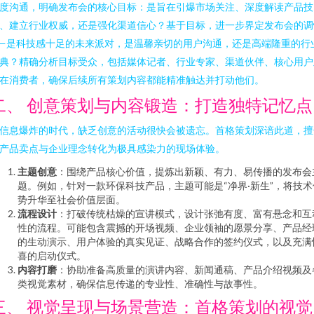
度沟通，明确发布会的核心目标：是旨在引爆市场关注、深度解读产品技
、建立行业权威，还是强化渠道信心？基于目标，进一步界定发布会的调
—是科技感十足的未来派对，是温馨亲切的用户沟通，还是高端隆重的行
典？精确分析目标受众，包括媒体记者、行业专家、渠道伙伴、核心用户
在消费者，确保后续所有策划内容都能精准触达并打动他们。
二、 创意策划与内容锻造：打造独特记忆点
信息爆炸的时代，缺乏创意的活动很快会被遗忘。首格策划深谙此道，擅
产品卖点与企业理念转化为极具感染力的现场体验。
主题创意
：围绕产品核心价值，提炼出新颖、有力、易传播的发布会
题。例如，针对一款环保科技产品，主题可能是“净界·新生”，将技术
势升华至社会价值层面。
流程设计
：打破传统枯燥的宣讲模式，设计张弛有度、富有悬念和互
性的流程。可能包含震撼的开场视频、企业领袖的愿景分享、产品经
的生动演示、用户体验的真实见证、战略合作的签约仪式，以及充满
喜的启动仪式。
内容打磨
：协助准备高质量的演讲内容、新闻通稿、产品介绍视频及
类视觉素材，确保信息传递的专业性、准确性与故事性。
三、 视觉呈现与场景营造：首格策划的视觉