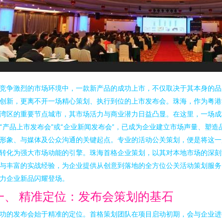
竞争激烈的市场环境中，一款新产品的成功上市，不仅取决于其本身的品
创新，更离不开一场精心策划、执行到位的上市发布会。珠海，作为粤港
湾区的重要节点城市，其市场活力与商业潜力日益凸显。在这里，一场成
“产品上市发布会”或“企业新闻发布会”，已成为企业建立市场声量、塑造
形象、与媒体及公众沟通的关键起点。专业的活动公关策划，便是将这一
转化为强大市场动能的引擎。珠海首格企业策划，以其对本地市场的深刻
与丰富的实战经验，为企业提供从创意到落地的全方位公关活动策划服务
力企业新品闪耀登场。
一、 精准定位：发布会策划的基石
功的发布会始于精准的定位。首格策划团队在项目启动初期，会与企业进