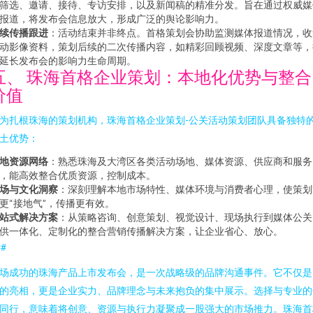
筛选、邀请、接待、专访安排，以及新闻稿的精准分发。旨在通过权威媒
报道，将发布会信息放大，形成广泛的舆论影响力。
续传播跟进
：活动结束并非终点。首格策划会协助监测媒体报道情况，收
动影像资料，策划后续的二次传播内容，如精彩回顾视频、深度文章等，
延长发布会的影响力生命周期。
五、 珠海首格企业策划：本地化优势与整合
价值
为扎根珠海的策划机构，珠海首格企业策划-公关活动策划团队具备独特
土优势：
地资源网络
：熟悉珠海及大湾区各类活动场地、媒体资源、供应商和服务
，能高效整合优质资源，控制成本。
场与文化洞察
：深刻理解本地市场特性、媒体环境与消费者心理，使策划
更“接地气”，传播更有效。
站式解决方案
：从策略咨询、创意策划、视觉设计、现场执行到媒体公关
供一体化、定制化的整合营销传播解决方案，让企业省心、放心。
##
场成功的珠海产品上市发布会，是一次战略级的品牌沟通事件。它不仅是
的亮相，更是企业实力、品牌理念与未来抱负的集中展示。选择与专业的
同行，意味着将创意、资源与执行力凝聚成一股强大的市场推力。珠海首