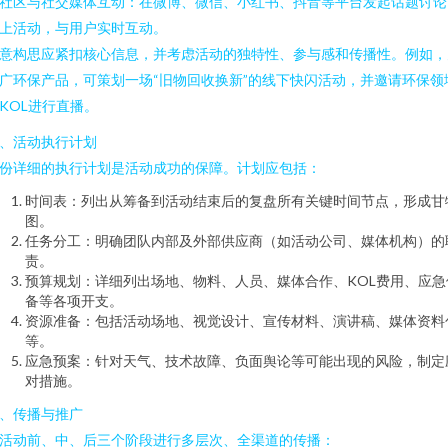
. 社区与社交媒体互动：在微博、微信、小红书、抖音等平台发起话题讨论
上活动，与用户实时互动。
意构思应紧扣核心信息，并考虑活动的独特性、参与感和传播性。例如，
广环保产品，可策划一场“旧物回收换新”的线下快闪活动，并邀请环保领
KOL进行直播。
、活动执行计划
份详细的执行计划是活动成功的保障。计划应包括：
时间表：列出从筹备到活动结束后的复盘所有关键时间节点，形成甘
图。
任务分工：明确团队内部及外部供应商（如活动公司、媒体机构）的
责。
预算规划：详细列出场地、物料、人员、媒体合作、KOL费用、应急
备等各项开支。
资源准备：包括活动场地、视觉设计、宣传材料、演讲稿、媒体资料
等。
应急预案：针对天气、技术故障、负面舆论等可能出现的风险，制定
对措施。
、传播与推广
活动前、中、后三个阶段进行多层次、全渠道的传播：