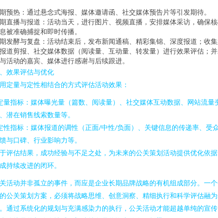
期预热：通过悬念式海报、媒体邀请函、社交媒体预告片等引发期待。
期直播与报道：活动当天，进行图片、视频直播，安排媒体采访，确保核
息被准确捕捉和即时传播。
期发酵与复盘：活动结束后，发布新闻通稿、精彩集锦、深度报道；收集
报道剪报、社交媒体数据（阅读量、互动量、转发量）进行效果评估；并
与活动的嘉宾、媒体进行感谢与后续跟进。
、效果评估与优化
用定量与定性相结合的方式评估活动效果：
 定量指标：媒体曝光量（篇数、阅读量）、社交媒体互动数据、网站流量
、潜在销售线索数量等。
 定性指标：媒体报道的调性（正面/中性/负面）、关键信息的传递率、受
馈与口碑、行业影响力等。
于评估结果，成功经验与不足之处，为未来的公关策划活动提供优化依据
成持续改进的闭环。
关活动并非孤立的事件，而应是企业长期品牌战略的有机组成部分。一个
的公关策划方案，必须将战略思维、创意洞察、精细执行和科学评估融为
。通过系统化的规划与充满感染力的执行，公关活动才能超越单纯的宣传