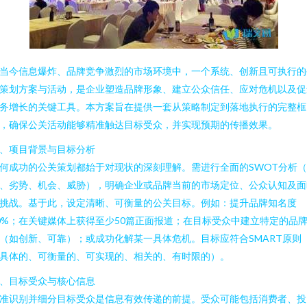
当今信息爆炸、品牌竞争激烈的市场环境中，一个系统、创新且可执行的
策划方案与活动，是企业塑造品牌形象、建立公众信任、应对危机以及促
务增长的关键工具。本方案旨在提供一套从策略制定到落地执行的完整框
，确保公关活动能够精准触达目标受众，并实现预期的传播效果。
、项目背景与目标分析
何成功的公关策划都始于对现状的深刻理解。需进行全面的SWOT分析
、劣势、机会、威胁），明确企业或品牌当前的市场定位、公众认知及面
挑战。基于此，设定清晰、可衡量的公关目标。例如：提升品牌知名度
0%；在关键媒体上获得至少50篇正面报道；在目标受众中建立特定的品
（如创新、可靠）；或成功化解某一具体危机。目标应符合SMART原则
具体的、可衡量的、可实现的、相关的、有时限的）。
、目标受众与核心信息
准识别并细分目标受众是信息有效传递的前提。受众可能包括消费者、投